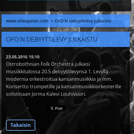
www.villeojanen.com
>
OFO:N debyyttilevy julkaistu
OFO:N DEBYYTTILEVY JULKAISTU
23.05.2016 15:10
Ostrobothnian Folk Orchestra julkaisi
musiikkitalossa 20.5 debyyttilevynsä 1. Levyllä
modernia orkestroitua kansanmusiikkia ja mm.
Konsertto trumpetille ja kansanmusiikkiorkesterille
solistinaan Jorma Kalevi Louhivuori.
Takaisin