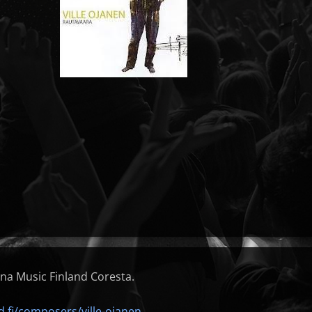
na Music Finland Coresta.
d.fi/composers/ville-ojanen