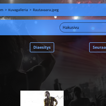
om
>
Kuvagalleria
>
Rautavaara.jpeg
Diaesitys
Seura